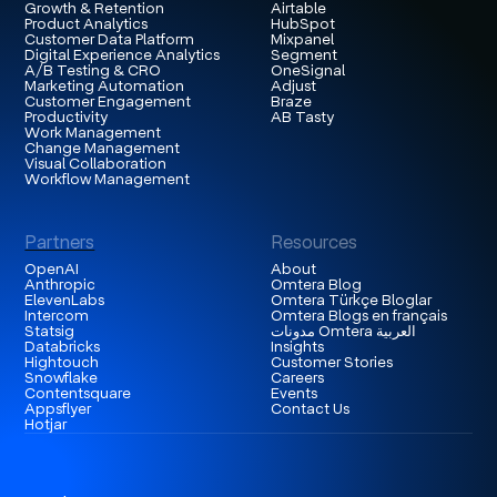
Growth & Retention
Airtable
Product Analytics
HubSpot
Customer Data Platform
Mixpanel
Digital Experience Analytics
Segment
A/B Testing & CRO
OneSignal
Marketing Automation
Adjust
Customer Engagement
Braze
Productivity
AB Tasty
Work Management
Change Management
Visual Collaboration
Workflow Management
Partners
Resources
OpenAI
About
Anthropic
Omtera Blog
ElevenLabs
Omtera Türkçe Bloglar
Intercom
Omtera Blogs en français
Statsig
مدونات Omtera العربية
Databricks
Insights
Hightouch
Customer Stories
Snowflake
Careers
Contentsquare
Events
Appsflyer
Contact Us
Hotjar