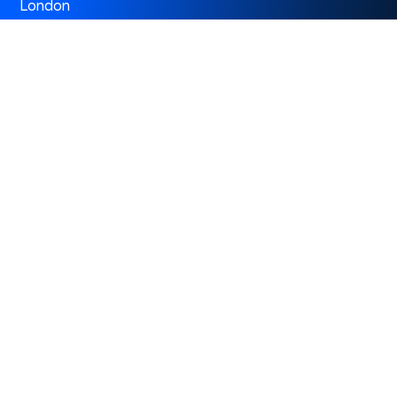
London
3rd Floor 86-90 Paul Street, EC2A 4NE, London,
United Kingdom
Istanbul
Levent 199, Esentepe Mah. Büyükdere Cad. No: 199/6
Levent, Şişli, İstanbul, Turkey
Dubai
Business Center 1, M Floor, The Meydan Hotel, Nad Al
Sheba, Dubai, U.A.E.
Omtera Limited © 2026