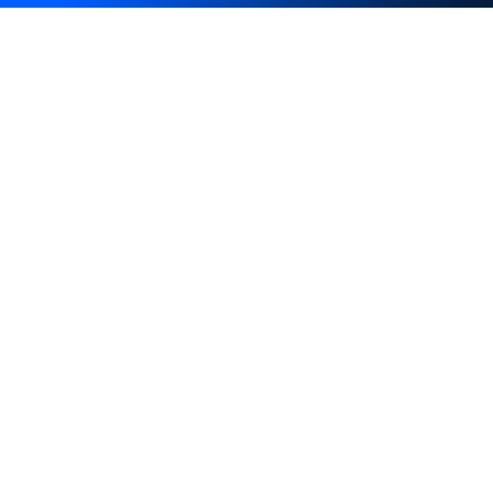
London
3rd Floor 86-90 Paul Street, EC2A 4NE, London,
United Kingdom
Istanbul
Levent 199, Esentepe Mah. Büyükdere Cad. No: 199/6
Levent, Şişli, İstanbul, Turkey
Dubai
Business Center 1, M Floor, The Meydan Hotel, Nad Al
Sheba, Dubai, U.A.E.