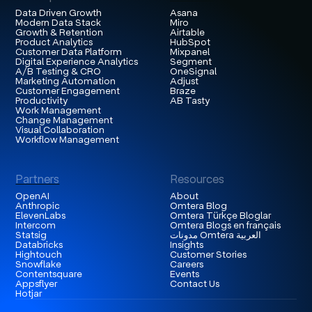
Data Driven Growth
Asana
Modern Data Stack
Miro
Growth & Retention
Airtable
Product Analytics
HubSpot
Customer Data Platform
Mixpanel
Digital Experience Analytics
Segment
A/B Testing & CRO
OneSignal
Marketing Automation
Adjust
Customer Engagement
Braze
Productivity
AB Tasty
Work Management
Change Management
Visual Collaboration
Workflow Management
Partners
Resources
OpenAI
About
Anthropic
Omtera Blog
ElevenLabs
Omtera Türkçe Bloglar
Intercom
Omtera Blogs en français
Statsig
مدونات Omtera العربية
Databricks
Insights
Hightouch
Customer Stories
Snowflake
Careers
Contentsquare
Events
Appsflyer
Contact Us
Hotjar