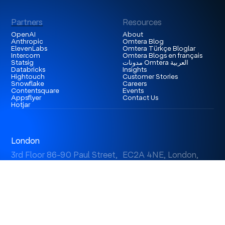
Partners
Resources
OpenAI
About
Anthropic
Omtera Blog
ElevenLabs
Omtera Türkçe Bloglar
Intercom
Omtera Blogs en français
Statsig
مدونات Omtera العربية
Databricks
Insights
Hightouch
Customer Stories
Snowflake
Careers
Contentsquare
Events
Appsflyer
Contact Us
Hotjar
London
3rd Floor 86-90 Paul Street, EC2A 4NE, London,
United Kingdom
Istanbul
Levent 199, Esentepe Mah. Büyükdere Cad. No: 199/6