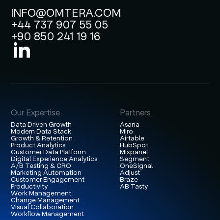
INFO@OMTERA.COM
+44 737 907 55 05
+90 850 241 19 16
Our Expertise
Partners
Data Driven Growth
Asana
Modern Data Stack
Miro
Growth & Retention
Airtable
Product Analytics
HubSpot
Customer Data Platform
Mixpanel
Digital Experience Analytics
Segment
A/B Testing & CRO
OneSignal
Marketing Automation
Adjust
Customer Engagement
Braze
Productivity
AB Tasty
Work Management
Change Management
Visual Collaboration
Workflow Management