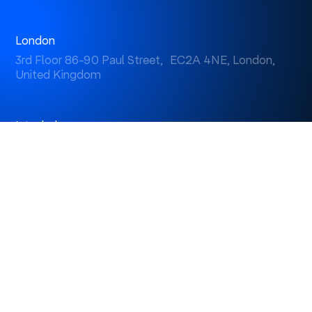
London
3rd Floor 86-90 Paul Street, EC2A 4NE, London,
United Kingdom
Istanbul
Levent 199, Esentepe Mah. Büyükdere Cad. No: 199/6
Levent, Şişli, İstanbul, Turkey
Dubai
Business Center 1, M Floor, The Meydan Hotel, Nad Al
Sheba, Dubai, U.A.E.