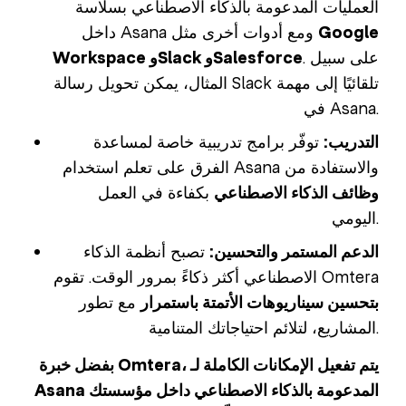
العمليات المدعومة بالذكاء الاصطناعي بسلاسة
Google
داخل Asana ومع أدوات أخرى مثل
. على سبيل
Workspace وSlack وSalesforce
المثال، يمكن تحويل رسالة Slack تلقائيًا إلى مهمة
في Asana.
التدريب:
توفّر برامج تدريبية خاصة لمساعدة
الفرق على تعلم استخدام Asana والاستفادة من
وظائف الذكاء الاصطناعي
بكفاءة في العمل
اليومي.
الدعم المستمر والتحسين:
تصبح أنظمة الذكاء
الاصطناعي أكثر ذكاءً بمرور الوقت. تقوم Omtera
بتحسين سيناريوهات الأتمتة باستمرار
مع تطور
المشاريع، لتلائم احتياجاتك المتنامية.
بفضل خبرة Omtera، يتم تفعيل الإمكانات الكاملة لـ
Asana المدعومة بالذكاء الاصطناعي داخل مؤسستك