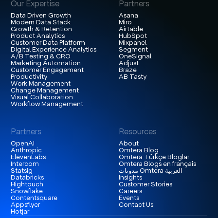
Our Expertise
Partners
Data Driven Growth
Asana
Modern Data Stack
Miro
Growth & Retention
Airtable
Product Analytics
HubSpot
Customer Data Platform
Mixpanel
Digital Experience Analytics
Segment
A/B Testing & CRO
OneSignal
Marketing Automation
Adjust
Customer Engagement
Braze
Productivity
AB Tasty
Work Management
Change Management
Visual Collaboration
Workflow Management
Partners
Resources
OpenAI
About
Anthropic
Omtera Blog
ElevenLabs
Omtera Türkçe Bloglar
Intercom
Omtera Blogs en français
مدونات Omtera العربية
Statsig
Databricks
Insights
Hightouch
Customer Stories
Snowflake
Careers
Contentsquare
Events
Appsflyer
Contact Us
Hotjar