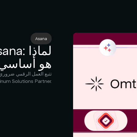
Asana
هو أساسي 
تتبع العمل الرقمي ضروري 
مزايا Asana ودور Omtera كشريك معتمد من فئة lutions Partner