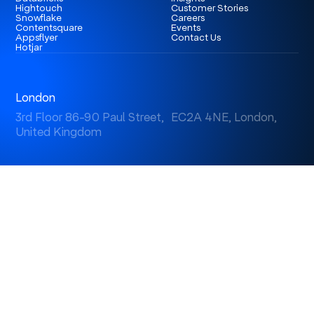
Hightouch
Customer Stories
Snowflake
Careers
Contentsquare
Events
Appsflyer
Contact Us
Hotjar
London
3rd Floor 86-90 Paul Street, EC2A 4NE, London,
United Kingdom
Istanbul
Levent 199, Esentepe Mah. Büyükdere Cad. No: 199/6
Levent, Şişli, İstanbul, Turkey
Dubai
Business Center 1, M Floor, The Meydan Hotel, Nad Al
Sheba, Dubai, U.A.E.