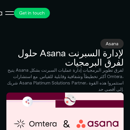
Get in touch
Asana
حلول Asana لإدارة السبرنت
لفرق البرمجيات
يتيح Asana لفرق تطوير البرمجيات إدارة عمليات السبرنت بشكل
أكثر تخطيطاً وشفافية وقابلية للقياس. مع استشارات Omtera،
شريك Asana Platinum Solutions Partner، استثمروا هذه القوة
إلى أقصى حد.