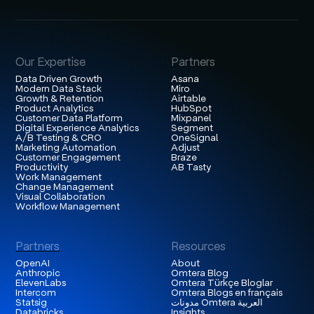
Our Expertise
Partners
Data Driven Growth
Asana
Modern Data Stack
Miro
Growth & Retention
Airtable
Product Analytics
HubSpot
Customer Data Platform
Mixpanel
Digital Experience Analytics
Segment
A/B Testing & CRO
OneSignal
Marketing Automation
Adjust
Customer Engagement
Braze
Productivity
AB Tasty
Work Management
Change Management
Visual Collaboration
Workflow Management
Partners
Resources
OpenAI
About
Anthropic
Omtera Blog
ElevenLabs
Omtera Türkçe Bloglar
Intercom
Omtera Blogs en français
مدونات Omtera العربية
Statsig
Databricks
Insights