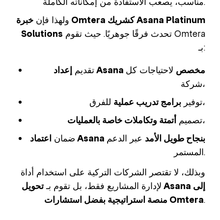
مناسب، يصعب الاستفادة من إمكاناته الكاملة.
ولهذا فإن
خبرة Omtera كشريك Asana Platinum
تحدث فرقًا جوهريًا. حيث تقوم Omtera
Solutions
بـ:
إعداد Asana مخصص
لاحتياجات كل
تقديم
شركة،
للفرق،
توفير
برامج تدريب عملية
،
تصميم
أتمتة وتكاملات خاصة بالعمليات
اعتماد Asana بنجاح طويل الأمد
عبر الدعم
ضمان
المستمر.
وبذلك، لا تقتصر الشركات التركية على استخدام أداة
لإدارة المشاريع فقط، بل تقوم بـ
تحويل Asana إلى
.
منصة استراتيجية بفضل استشارات Omtera