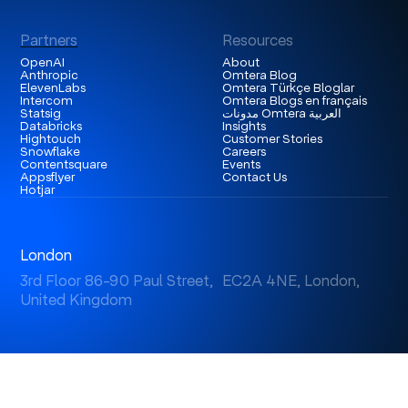
Partners
Resources
OpenAI
About
Anthropic
Omtera Blog
ElevenLabs
Omtera Türkçe Bloglar
Intercom
Omtera Blogs en français
مدونات Omtera العربية
Statsig
Databricks
Insights
Hightouch
Customer Stories
Snowflake
Careers
Contentsquare
Events
Appsflyer
Contact Us
Hotjar
London
3rd Floor 86-90 Paul Street, EC2A 4NE, London,
United Kingdom
Istanbul
Levent 199, Esentepe Mah. Büyükdere Cad. No: 199/6