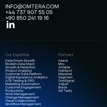
INFO@OMTERA.COM
+44 737 907 55 05
+90 850 241 19 16
Our Expertise
Partners
Data Driven Growth
Asana
Modern Data Stack
Miro
Growth & Retention
Airtable
Product Analytics
HubSpot
Customer Data Platform
Mixpanel
Digital Experience Analytics
Segment
A/B Testing & CRO
OneSignal
Marketing Automation
Adjust
Customer Engagement
Braze
Productivity
AB Tasty
Work Management
Change Management
Visual Collaboration
Workflow Management