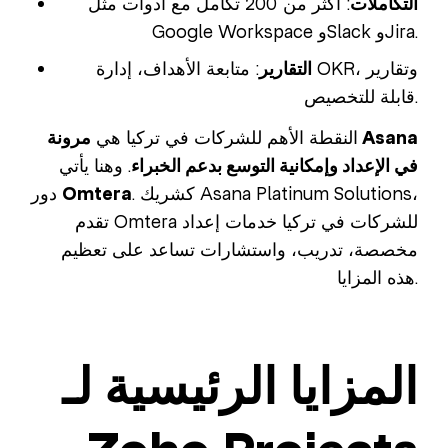
التكاملات
: أكثر من 200 تكامل مع أدوات مثل
Google Workspace وSlack وJira.
التقارير
: متابعة الأهداف، إدارة OKR، وتقارير
قابلة للتخصيص.
النقطة الأهم للشركات في تركيا هي
مرونة Asana
في الإعداد وإمكانية التوسع بدعم الخبراء
. وهنا يأتي
. كشريك Asana Platinum Solutions،
Omtera
دور
تقدم Omtera للشركات في تركيا خدمات إعداد
مخصصة، تدريب، واستشارات تساعد على تعظيم
هذه المزايا.
المزايا الرئيسية لـ