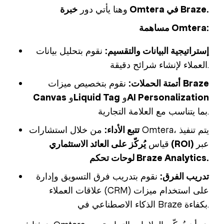
خبرة Omtera في Braze.
وهنا يأتي دور
مساهمة Omtera:
إستراتيجية البيانات والتقسيم:
نقوم بتحليل بيانات
العملاء لإنشاء شرائح دقيقة.
Braze
نقوم بتخصيص ميزات
أتمتة الحملات:
AI Personalization
و
Liquid Tag
و
Canvas
بما يتناسب مع العلامة التجارية.
تتبع الأداء:
من خلال استشارات Omtera، يتم تنفيذ
عبر
يُركّز على العائد الاستثماري (ROI)
قياس
لوحات تحكم Braze Analytics.
تدريب الفرق:
نقوم بتدريب فرق التسويق وإدارة
علاقات العملاء (CRM) على استخدام ميزات
الذكاء الاصطناعي في Braze بكفاءة.