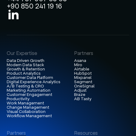
+90 850 241 19 16
Our Expertise
Partners
Data Driven Growth
Asana
Modern Data Stack
Miro
Growth & Retention
Airtable
Product Analytics
HubSpot
Customer Data Platform
Mixpanel
Digital Experience Analytics
Segment
A/B Testing & CRO
OneSignal
Marketing Automation
Adjust
Customer Engagement
Braze
Productivity
AB Tasty
Work Management
Change Management
Visual Collaboration
Workflow Management
Partners
Resources