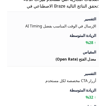
الاصطناعي في Braze تحقق النتائج التالية:
الإرسال في الوقت المناسب بفضل AI Timing
↑ %28
معدل الفتح (Open Rate)
أزرار CTA مخصصة لكل مستخدم
↑ %32