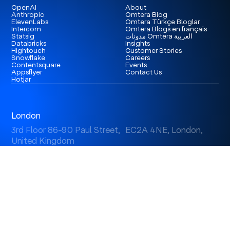
OpenAI
About
Anthropic
Omtera Blog
ElevenLabs
Omtera Türkçe Bloglar
Intercom
Omtera Blogs en français
مدونات Omtera العربية
Statsig
Databricks
Insights
Hightouch
Customer Stories
Snowflake
Careers
Contentsquare
Events
Appsflyer
Contact Us
Hotjar
London
3rd Floor 86-90 Paul Street, EC2A 4NE, London,
United Kingdom
Istanbul
Levent 199, Esentepe Mah. Büyükdere Cad. No: 199/6
Levent, Şişli, İstanbul, Turkey