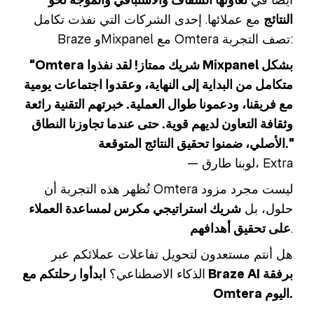
النتائج
مع عملائها. إحدى الشركات التي نفذت تكامل
Braze وMixpanel مع Omtera تصف التجربة:
"Omtera شريك ممتاز! لقد نفذوا Mixpanel بشكل
متكامل من البداية إلى النهاية، وعقدوا اجتماعات يومية
مع فريقنا، ودعمونا طوال العملية. خبرتهم التقنية رائعة
وثقافة التعاون لديهم قوية. حتى عندما تجاوزنا النطاق
الأصلي، ضمنوا تحقيق النتائج المتوقعة."
— لوبنا طارق، Extra
تُظهر هذه التجربة أن Omtera ليست مجرد مزود
حلول، بل
شريك استراتيجي مكرس لمساعدة العملاء
.
على تحقيق أهدافهم
هل أنتم مستعدون لتحويل تفاعلات عملائكم عبر
الذكاء الاصطناعي؟
ابدأوا رحلتكم مع Braze AI برفقة
Omtera اليوم.