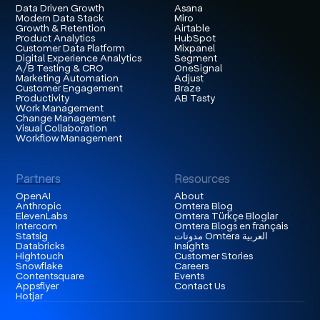
Data Driven Growth
Asana
Modern Data Stack
Miro
Growth & Retention
Airtable
Product Analytics
HubSpot
Customer Data Platform
Mixpanel
Digital Experience Analytics
Segment
A/B Testing & CRO
OneSignal
Marketing Automation
Adjust
Customer Engagement
Braze
Productivity
AB Tasty
Work Management
Change Management
Visual Collaboration
Workflow Management
Partners
Resources
OpenAI
About
Anthropic
Omtera Blog
ElevenLabs
Omtera Türkçe Bloglar
Intercom
Omtera Blogs en français
مدونات Omtera العربية
Statsig
Databricks
Insights
Hightouch
Customer Stories
Snowflake
Careers
Contentsquare
Events
Appsflyer
Contact Us
Hotjar