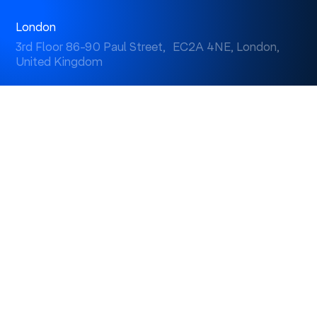
London
3rd Floor 86-90 Paul Street, EC2A 4NE, London,
United Kingdom
Istanbul
Levent 199, Esentepe Mah. Büyükdere Cad. No: 199/6
Levent, Şişli, İstanbul, Turkey
Dubai
Business Center 1, M Floor, The Meydan Hotel, Nad Al
Sheba, Dubai, U.A.E.