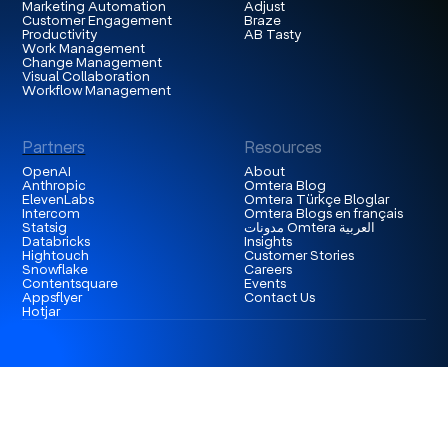
Marketing Automation
Adjust
Customer Engagement
Braze
Productivity
AB Tasty
Work Management
Change Management
Visual Collaboration
Workflow Management
Partners
Resources
OpenAI
About
Anthropic
Omtera Blog
ElevenLabs
Omtera Türkçe Bloglar
Intercom
Omtera Blogs en français
مدونات Omtera العربية
Statsig
Databricks
Insights
Hightouch
Customer Stories
Snowflake
Careers
Contentsquare
Events
Appsflyer
Contact Us
Hotjar
London
3rd Floor 86-90 Paul Street, EC2A 4NE, London,
United Kingdom