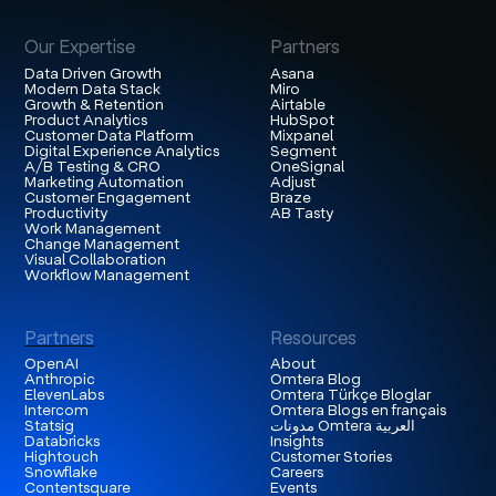
Our Expertise
Partners
Data Driven Growth
Asana
Modern Data Stack
Miro
Growth & Retention
Airtable
Product Analytics
HubSpot
Customer Data Platform
Mixpanel
Digital Experience Analytics
Segment
A/B Testing & CRO
OneSignal
Marketing Automation
Adjust
Customer Engagement
Braze
Productivity
AB Tasty
Work Management
Change Management
Visual Collaboration
Workflow Management
Partners
Resources
OpenAI
About
Anthropic
Omtera Blog
ElevenLabs
Omtera Türkçe Bloglar
Intercom
Omtera Blogs en français
مدونات Omtera العربية
Statsig
Databricks
Insights
Hightouch
Customer Stories
Snowflake
Careers
Contentsquare
Events