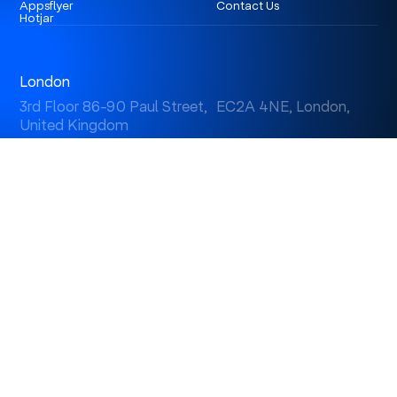
Appsflyer
Contact Us
Hotjar
London
3rd Floor 86-90 Paul Street, EC2A 4NE, London,
United Kingdom
Istanbul
Levent 199, Esentepe Mah. Büyükdere Cad. No: 199/6
Levent, Şişli, İstanbul, Turkey
Dubai
Business Center 1, M Floor, The Meydan Hotel, Nad Al
Sheba, Dubai, U.A.E.