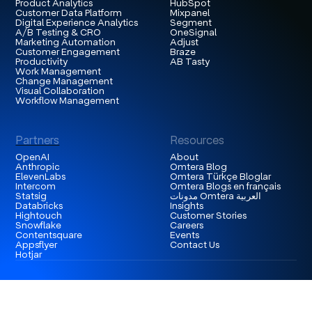
Product Analytics
HubSpot
Customer Data Platform
Mixpanel
Digital Experience Analytics
Segment
A/B Testing & CRO
OneSignal
Marketing Automation
Adjust
Customer Engagement
Braze
Productivity
AB Tasty
Work Management
Change Management
Visual Collaboration
Workflow Management
Partners
Resources
OpenAI
About
Anthropic
Omtera Blog
ElevenLabs
Omtera Türkçe Bloglar
Intercom
Omtera Blogs en français
Statsig
مدونات Omtera العربية
Databricks
Insights
Hightouch
Customer Stories
Snowflake
Careers
Contentsquare
Events
Appsflyer
Contact Us
Hotjar
London