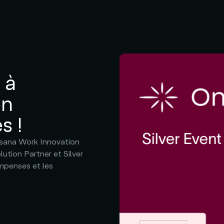
 à
on
s !
Asana Work Innovation
tion Partner et Silver
ompenses et les