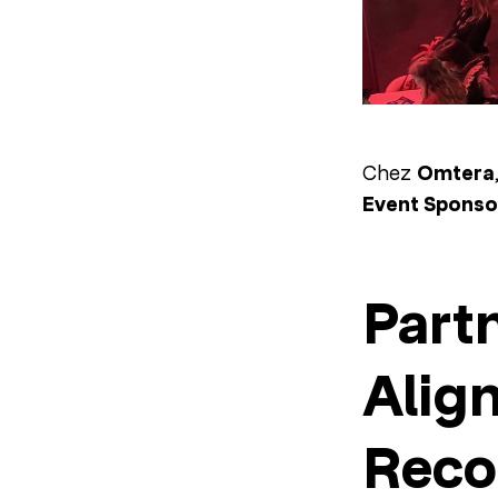
Chez
Omtera
Event Sponso
Part
Alig
Reco