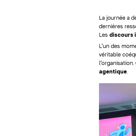
La journée a 
dernières resso
Les
discours 
L’un des momen
véritable coéq
l’organisation
agentique
.