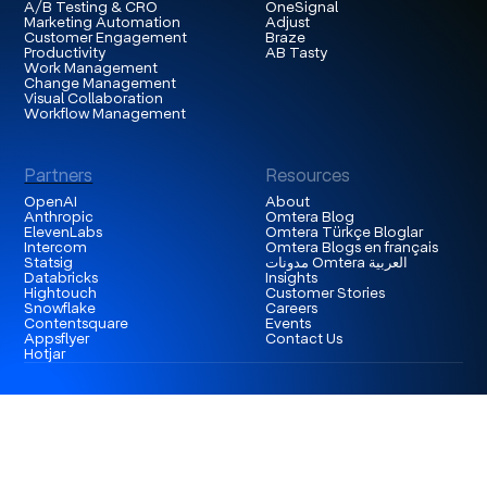
A/B Testing & CRO
OneSignal
Marketing Automation
Adjust
Customer Engagement
Braze
Productivity
AB Tasty
Work Management
Change Management
Visual Collaboration
Workflow Management
Partners
Resources
OpenAI
About
Anthropic
Omtera Blog
ElevenLabs
Omtera Türkçe Bloglar
Intercom
Omtera Blogs en français
Statsig
مدونات Omtera العربية
Databricks
Insights
Hightouch
Customer Stories
Snowflake
Careers
Contentsquare
Events
Appsflyer
Contact Us
Hotjar
London
3rd Floor 86-90 Paul Street, EC2A 4NE, London,
United Kingdom