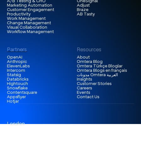
A/B Testing & CRO
OneSignal
Marketing Automation
Adjust
Customer Engagement
Braze
Productivity
AB Tasty
Work Management
Change Management
Visual Collaboration
Workflow Management
Partners
Resources
OpenAI
About
Anthropic
Omtera Blog
ElevenLabs
Omtera Türkçe Bloglar
Intercom
Omtera Blogs en français
Statsig
مدونات Omtera العربية
Databricks
Insights
Hightouch
Customer Stories
Snowflake
Careers
Contentsquare
Events
Appsflyer
Contact Us
Hotjar
London
3rd Floor 86-90 Paul Street, EC2A 4NE, London,
United Kingdom