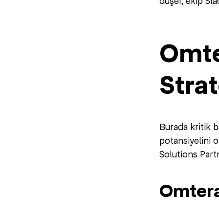
düşer, ekip Sla
Omter
Strat
Burada kritik b
potansiyelini 
Solutions Partn
Omtera’