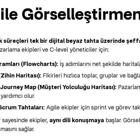
 ile Görselleştirme
 süreçleri tek bir dijital beyaz tahta üzerinde şeffaf
azarlama ekipleri ve C-level yöneticiler için:
ramları (Flowcharts):
İş adımlarını net şekilde haritala
Zihin Haritası):
Fikirleri hızlıca toplar, gruplar ve bağla
ourney Map (Müşteri Yolculuğu Haritası):
Pazarlama
yardımcı olur.
Scrum Tahtaları:
Agile ekipler için sprint ve görev takib
 sayesinde ekipler,
aynı dili konuşmaya
başlar. Görsel
masını sağlar.