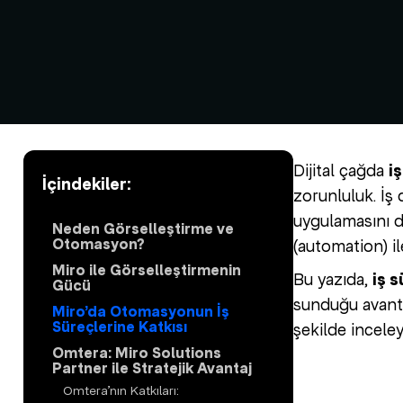
Dijital çağda
i
İçindekiler:
zorunluluk. İş 
uygulamasını d
Neden Görselleştirme ve
Otomasyon?
(automation) il
Miro ile Görselleştirmenin
Bu yazıda,
iş 
Gücü
sunduğu avanta
Miro’da Otomasyonun İş
Süreçlerine Katkısı
şekilde incele
Omtera: Miro Solutions
Partner ile Stratejik Avantaj
Omtera’nın Katkıları: