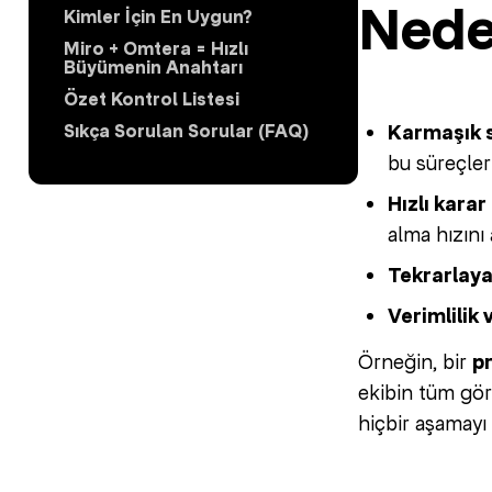
Nede
Kimler İçin En Uygun?
Miro + Omtera = Hızlı
Büyümenin Anahtarı
Özet Kontrol Listesi
Karmaşık s
Sıkça Sorulan Sorular (FAQ)
bu süreçleri
Hızlı karar
alma hızını a
Tekrarlayan
Verimlilik 
Örneğin, bir
p
ekibin tüm göre
hiçbir aşamayı