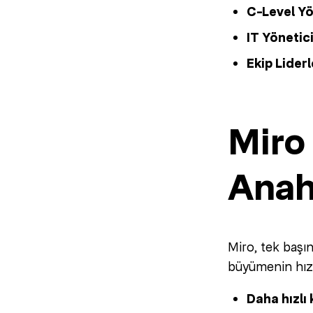
C-Level Yö
IT Yönetici
Ekip Liderl
Miro
Anah
Miro, tek başı
büyümenin hızl
Daha hızlı