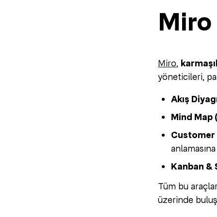
Miro
Miro
,
karmaşık
yöneticileri, p
Akış Diyag
Mind Map (
Customer J
anlamasına 
Kanban & 
Tüm bu araçlar
üzerinde buluş