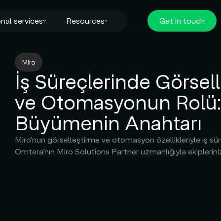
nal services
Resources
Get in touch
Miro
İş Süreçlerinde Görsel
ve Otomasyonun Rolü: 
Büyümenin Anahtarı
Miro’nun görselleştirme ve otomasyon özellikleriyle iş sür
Omtera’nın Miro Solutions Partner uzmanlığıyla ekipleriniz