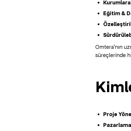
Kurumlara 
Eğitim & D
Özelleştiri
Sürdürüleb
Omtera’nın uzm
süreçlerinde hı
Kiml
Proje Yönet
Pazarlama