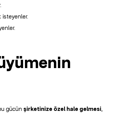
.
 isteyenler.
enler.
Büyümenin
e bu gücün
şirketinize özel hale gelmesi
,