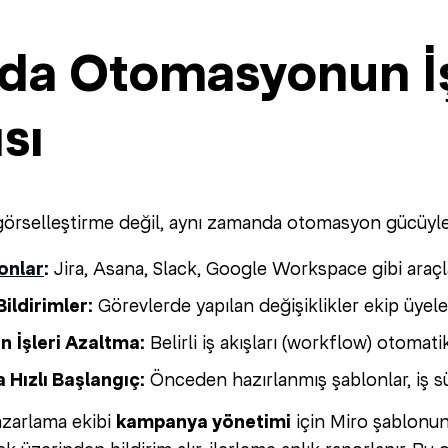
’da Otomasyonun İş
sı
görselleştirme değil, aynı zamanda otomasyon gücüyle
onlar
:
Jira, Asana, Slack, Google Workspace gibi araçl
ildirimler:
Görevlerde yapılan değişiklikler ekip üyeler
n İşleri Azaltma:
Belirli iş akışları (workflow) otomatik
 Hızlı Başlangıç:
Önceden hazırlanmış şablonlar, iş sür
azarlama ekibi
kampanya yönetimi
için Miro şablonunu