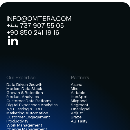
INFO@OMTERA.COM
+44 737 907 55 05
+90 850 241 19 16
Our Expertise
Partners
Data Driven Growth
Asana
Modern Data Stack
Miro
Growth & Retention
Airtable
Product Analytics
HubSpot
Customer Data Platform
Mixpanel
Digital Experience Analytics
Segment
A/B Testing & CRO
OneSignal
Marketing Automation
Adjust
Customer Engagement
Braze
Productivity
AB Tasty
Work Management
Change Management