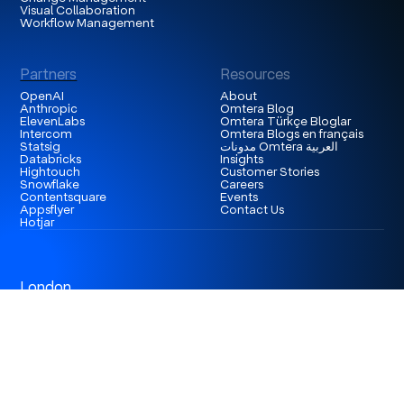
Visual Collaboration
Workflow Management
Partners
Resources
OpenAI
About
Anthropic
Omtera Blog
ElevenLabs
Omtera Türkçe Bloglar
Intercom
Omtera Blogs en français
Statsig
مدونات Omtera العربية
Databricks
Insights
Hightouch
Customer Stories
Snowflake
Careers
Contentsquare
Events
Appsflyer
Contact Us
Hotjar
London
3rd Floor 86-90 Paul Street, EC2A 4NE, London,
United Kingdom
Istanbul