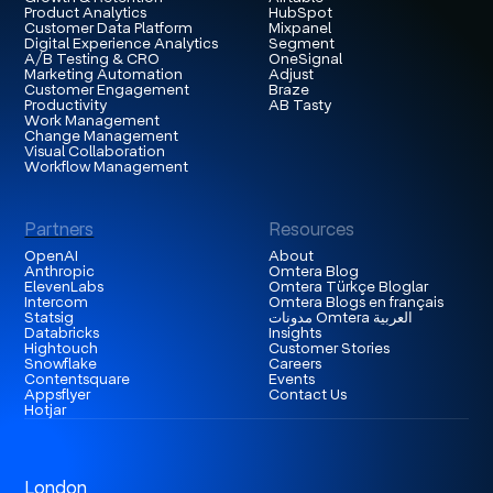
Product Analytics
HubSpot
Customer Data Platform
Mixpanel
Digital Experience Analytics
Segment
A/B Testing & CRO
OneSignal
Marketing Automation
Adjust
Customer Engagement
Braze
Productivity
AB Tasty
Work Management
Change Management
Visual Collaboration
Workflow Management
Partners
Resources
OpenAI
About
Anthropic
Omtera Blog
ElevenLabs
Omtera Türkçe Bloglar
Intercom
Omtera Blogs en français
Statsig
مدونات Omtera العربية
Databricks
Insights
Hightouch
Customer Stories
Snowflake
Careers
Contentsquare
Events
Appsflyer
Contact Us
Hotjar
London