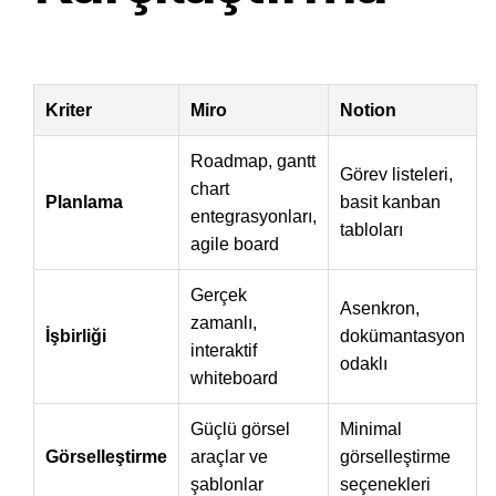
Kriter
Miro
Notion
Roadmap, gantt
Görev listeleri,
chart
Planlama
basit kanban
entegrasyonları,
tabloları
agile board
Gerçek
Asenkron,
zamanlı,
İşbirliği
dokümantasyon
interaktif
odaklı
whiteboard
Güçlü görsel
Minimal
Görselleştirme
araçlar ve
görselleştirme
şablonlar
seçenekleri