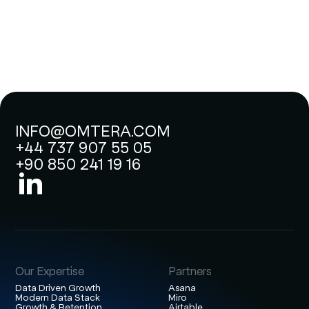
INFO@OMTERA.COM
+44 737 907 55 05
+90 850 241 19 16
Our Expertise
Partners
Data Driven Growth
Asana
Modern Data Stack
Miro
Growth & Retention
Airtable