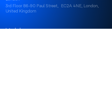
3rd Floor 86-90 Paul Street, EC2A 4NE, London,
United Kingdom
Istanbul
Levent 199, Esentepe Mah. Büyükdere Cad. No: 199/6
Levent, Şişli, İstanbul, Turkey
Dubai
Business Center 1, M Floor, The Meydan Hotel, Nad Al
Sheba, Dubai, U.A.E.
Omtera Limited © 2026