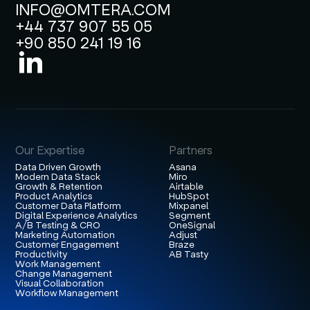
INFO@OMTERA.COM
+44 737 907 55 05
+90 850 241 19 16
Our Expertise
Partners
Data Driven Growth
Asana
Modern Data Stack
Miro
Growth & Retention
Airtable
Product Analytics
HubSpot
Customer Data Platform
Mixpanel
Digital Experience Analytics
Segment
A/B Testing & CRO
OneSignal
Marketing Automation
Adjust
Customer Engagement
Braze
Productivity
AB Tasty
Work Management
Change Management
Visual Collaboration
Workflow Management