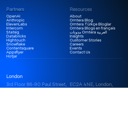
Partners
Resources
OpenAI
About
Anthropic
Omtera Blog
ElevenLabs
Omtera Türkçe Bloglar
Intercom
Omtera Blogs en français
Statsig
مدونات Omtera العربية
Databricks
Insights
Hightouch
Customer Stories
Snowflake
Careers
Contentsquare
Events
Appsflyer
Contact Us
Hotjar
London
3rd Floor 86-90 Paul Street, EC2A 4NE, London,
United Kingdom
Istanbul
Levent 199, Esentepe Mah. Büyükdere Cad. No: 199/6
Levent, Şişli, İstanbul, Turkey