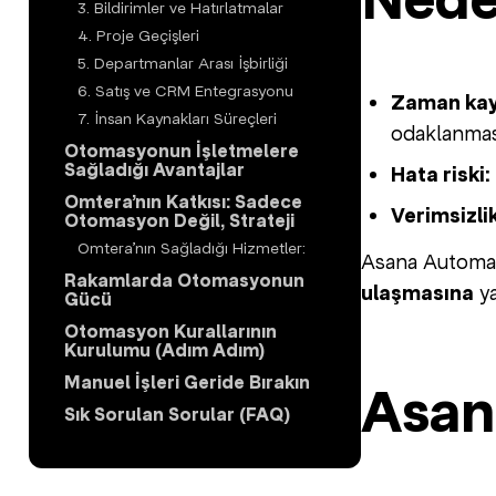
Nede
3. Bildirimler ve Hatırlatmalar
4. Proje Geçişleri
5. Departmanlar Arası İşbirliği
6. Satış ve CRM Entegrasyonu
Zaman kay
7. İnsan Kaynakları Süreçleri
odaklanması
Otomasyonun İşletmelere
Sağladığı Avantajlar
Hata riski:
Omtera’nın Katkısı: Sadece
Verimsizlik
Otomasyon Değil, Strateji
Omtera’nın Sağladığı Hizmetler:
Asana Automati
Rakamlarda Otomasyonun
ulaşmasına
ya
Gücü
Otomasyon Kurallarının
Kurulumu (Adım Adım)
Manuel İşleri Geride Bırakın
Asan
Sık Sorulan Sorular (FAQ)