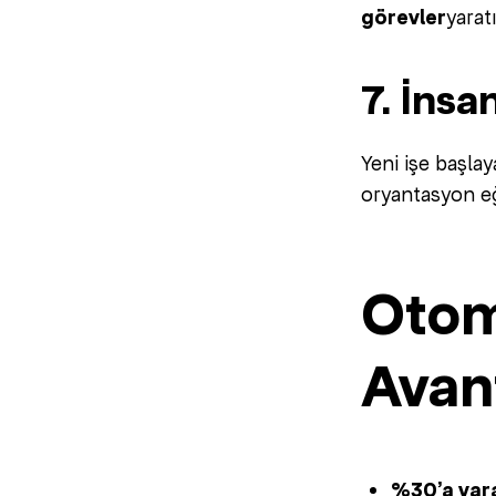
görevler
yarat
7. İnsa
Yeni işe başlay
oryantasyon eği
Otom
Avant
%30’a var