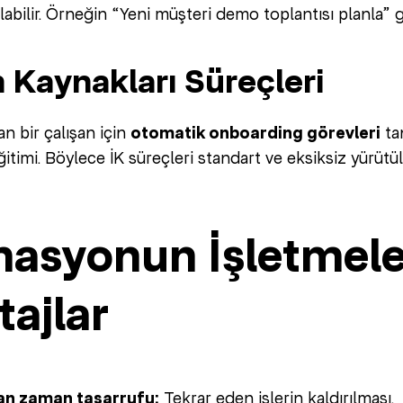
ılabilir. Örneğin “Yeni müşteri demo toplantısı planla” gi
n Kaynakları Süreçleri
an bir çalışan için
otomatik onboarding görevleri
tan
timi. Böylece İK süreçleri standart ve eksiksiz yürütül
asyonun İşletmele
ajlar
an zaman tasarrufu:
Tekrar eden işlerin kaldırılması.