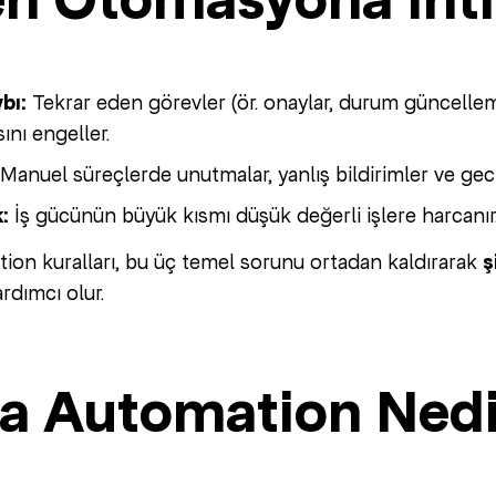
n Otomasyona İhti
bı:
Tekrar eden görevler (ör. onaylar, durum güncellemel
nı engeller.
Manuel süreçlerde unutmalar, yanlış bildirimler ve gec
:
İş gücünün büyük kısmı düşük değerli işlere harcanır
on kuralları, bu üç temel sorunu ortadan kaldırarak
ş
rdımcı olur.
a Automation Nedi