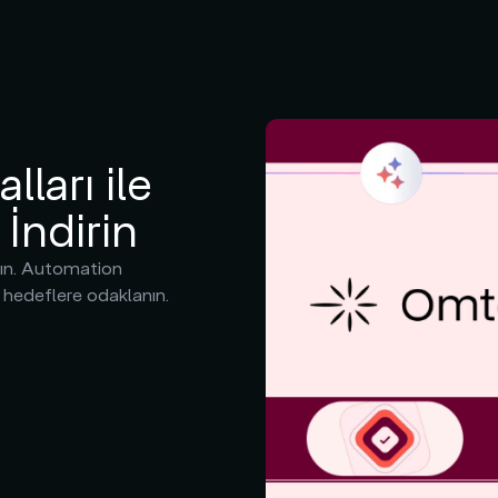
ları ile
 İndirin
ırın. Automation
k hedeflere odaklanın.