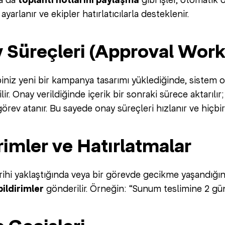
toplantı notlarını paylaşma
 ayarlanır ve ekipler hatırlatıcılarla desteklenir.
y Süreçleri (Approval Wor
iniz yeni bir kampanya tasarımı yüklediğinde, sistem 
ir. Onay verildiğinde içerik bir sonraki sürece aktarılı
 görev atanır. Bu sayede onay süreçleri hızlanır ve hiç
irimler ve Hatırlatmalar
arihi yaklaştığında veya bir görevde gecikme yaşandığı
ildirimler
gönderilir. Örneğin: “Sunum teslimine 2 gün 