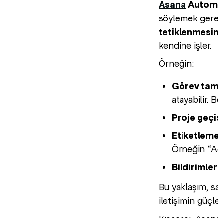
Asana
Autom
söylemek gere
tetiklenmesin
kendine işler.
Örneğin:
Görev ta
atayabilir. 
Proje geçiş
Etiketleme
Örneğin “Aci
Bildirimler
Bu yaklaşım, 
iletişimin güç