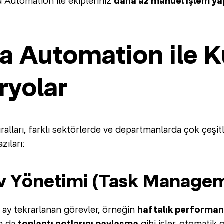
a Automation ile ekipleriniz
daha az manuel işlem yap
a Automation ile Ku
ryolar
lları, farklı sektörlerde ve departmanlarda çok çeşitli
zıları:
ev Yönetimi (Task Manage
 ay tekrarlanan görevler, örneğin
haftalık performan
a da
gibi işler, otomatik ol