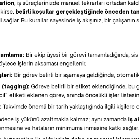
ation
, iş süreçlerinizde manuel tekrarları ortadan kaldır
kirse,
belirli koşullar gerçekleştiğinde önceden t
i
sağlar. Bu kurallar sayesinde iş akışınız, bir çalışan
mamlama:
Bir ekip üyesi bir görevi tamamladığında, sist
Böylece işlerin aksaması engellenir.
leri:
Bir görev belirli bir aşamaya geldiğinde, otomatik
 (tagging):
Göreve belirli bir etiket eklendiğinde, bu g
l” etiketi eklenen görev, anında öncelikli işler listesine
:
Takvimde önemli bir tarih yaklaştığında ilgili kişilere 
sadece iş yükünü azaltmakla kalmaz; aynı zamanda
iş a
lenmesine ve hataların minimuma inmesine katkı sağlar.