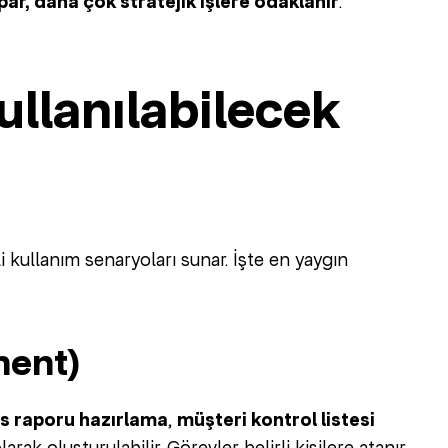
ar, daha çok stratejik işlere odaklanır
.
llanılabilecek
 kullanım senaryoları sunar. İşte en yaygın
ment)
s raporu hazırlama
,
müşteri kontrol listesi
arak oluşturulabilir. Görevler belirli kişilere atanır,