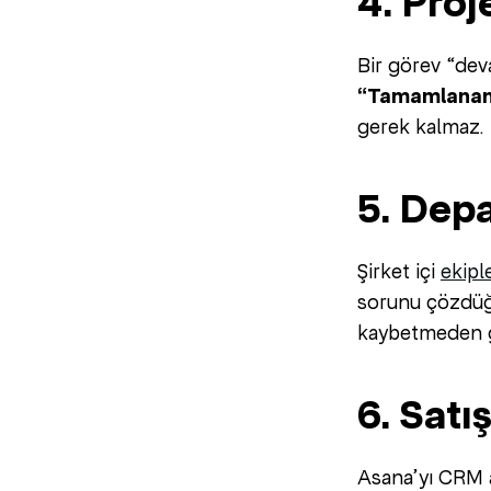
4. Proj
Bir görev “de
“Tamamlananl
gerek kalmaz.
5. Depa
Şirket içi
ekipl
sorunu çözdü
kaybetmeden gü
6. Sat
Asana’yı CRM a