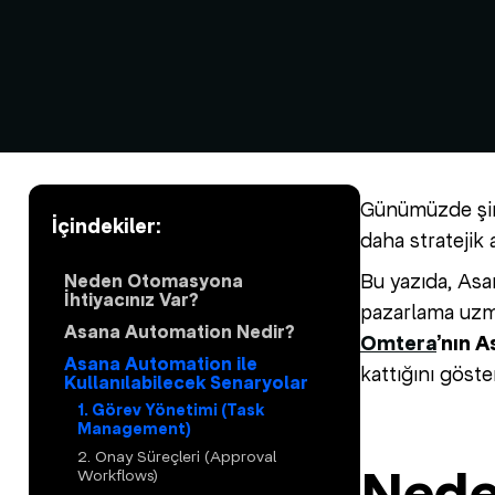
Günümüzde şirk
İçindekiler:
daha stratejik
Bu yazıda, Asa
Neden Otomasyona
İhtiyacınız Var?
pazarlama uzman
Asana Automation Nedir?
Omtera
’nın 
Asana Automation ile
kattığını göste
Kullanılabilecek Senaryolar
1. Görev Yönetimi (Task
Management)
2. Onay Süreçleri (Approval
Workflows)