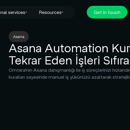
nal services
Resources
Get in touch
Asana
Asana Automation Kural
Tekrar Eden İşleri Sıfıra
Omtera’nın Asana danışmanlığı ile iş süreçlerinizi hızland
kuralları sayesinde manuel iş yükünüzü azaltarak strateji