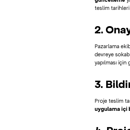
güncelleme
teslim tarihleri
2. Ona
Pazarlama ekib
devreye sokabil
yapılması için
3. Bild
Proje teslim t
uygulama içi b