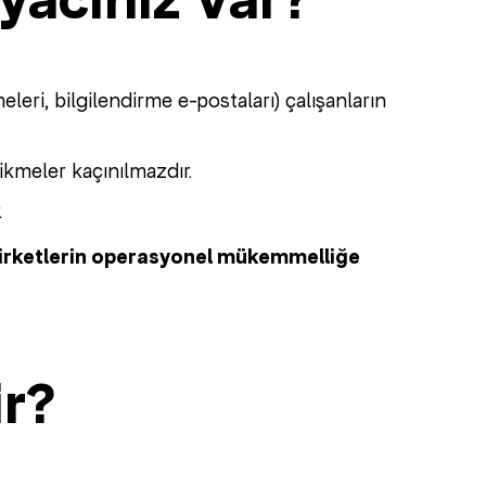
yacınız Var?
eri, bilgilendirme e-postaları) çalışanların
ikmeler kaçınılmazdır.
.
irketlerin operasyonel mükemmelliğe
r?