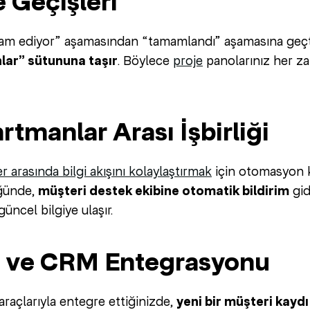
e Geçişleri
vam ediyor” aşamasından “tamamlandı” aşamasına geç
ar” sütununa taşır
. Böylece
proje
panolarınız her za
rtmanlar Arası İşbirliği
er arasında bilgi akışını kolaylaştırmak
için otomasyon kur
ğünde,
müşteri destek ekibine otomatik bildirim
gid
ncel bilgiye ulaşır.
ış ve CRM Entegrasyonu
raçlarıyla entegre ettiğinizde,
yeni bir müşteri kay