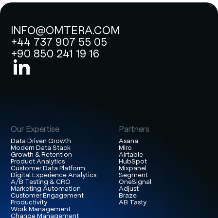
INFO@OMTERA.COM
+44 737 907 55 05
+90 850 241 19 16
Our Expertise
Partners
Data Driven Growth
Asana
Modern Data Stack
Miro
Growth & Retention
Airtable
Product Analytics
HubSpot
Customer Data Platform
Mixpanel
Digital Experience Analytics
Segment
A/B Testing & CRO
OneSignal
Marketing Automation
Adjust
Customer Engagement
Braze
Productivity
AB Tasty
Work Management
Change Management