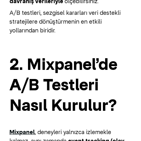
davranış verileriyle
ölçebilirsiniz.
A/B testleri, sezgisel kararları veri destekli
stratejilere dönüştürmenin en etkili
yollarından biridir.
2. Mixpanel’de
A/B Testleri
Nasıl Kurulur?
Mixpanel
, deneyleri yalnızca izlemekle
kalmaz, aynı zamanda
event tracking (olay