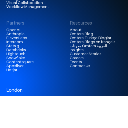
Visual Collaboration
Workflow Management
Partners
Resources
OpenAI
About
Anthropic
Omtera Blog
ElevenLabs
Omtera Türkçe Bloglar
Intercom
Omtera Blogs en français
Statsig
مدونات Omtera العربية
Databricks
Insights
Hightouch
Customer Stories
Snowflake
Careers
Contentsquare
Events
Appsflyer
Contact Us
Hotjar
London
3rd Floor 86-90 Paul Street, EC2A 4NE, London,
United Kingdom
Istanbul