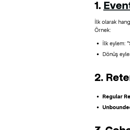
1.
Even
İlk olarak hang
Örnek:
İlk eylem: 
Dönüş eylem
2. Ret
Regular Re
Unbounded