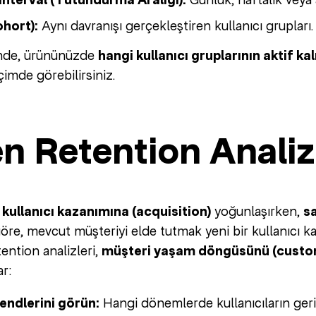
Interval (Tutundurma Aralığı):
hort):
Aynı davranışı gerçekleştiren kullanıcı grupları.
inde, ürününüzde
hangi kullanıcı gruplarının aktif k
çimde görebilirsiniz.
n Retention Analiz
e
kullanıcı kazanımına (acquisition)
yoğunlaşırken,
s
göre, mevcut müşteriyi elde tutmak yeni bir kullanıcı
ention analizleri,
müşteri yaşam döngüsünü (custom
ar:
endlerini görün:
Hangi dönemlerde kullanıcıların geri