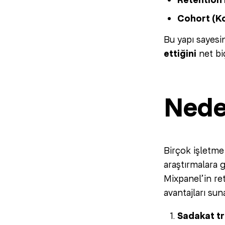
Retention 
Cohort (Ko
Bu yapı sayes
ettiğini
net bi
Nede
Birçok işletm
araştırmalara 
Mixpanel’in ret
avantajları sun
Sadakat tr