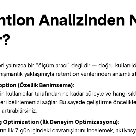
ntion Analizinden 
r?
ri yalnızca bir “ölçüm aracı” değildir — doğru kullanıl
ışmanlık yaklaşımıyla retention verilerinden anlamlı st
option (Özellik Benimseme):
ğin kullanıcılar tarafından ne kadar süreyle ve hangi sı
leri belirlemenizi sağlar. Bu sayede geliştirme öncelikleri
rtırabilirsiniz.
 Optimization (İlk Deneyim Optimizasyonu):
arın ilk 7 gün içindeki davranışlarını incelemek, aktiva