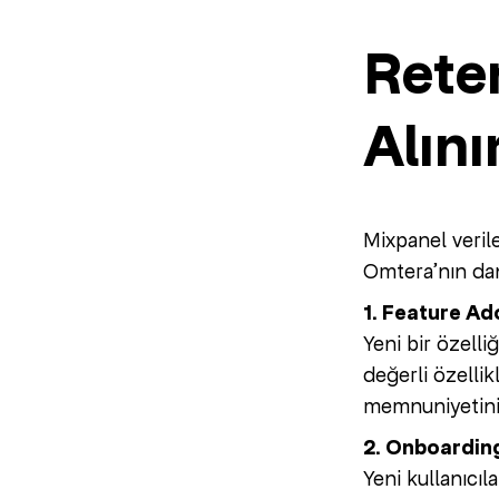
Rete
Alını
Mixpanel verile
Omtera’nın dan
1. Feature Ad
Yeni bir özelli
değerli özellik
memnuniyetini a
2. Onboarding
Yeni kullanıcıl