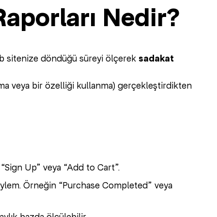
aporları Nedir?
eb sitenize döndüğü süreyi ölçerek
sadakat
apma veya bir özelliği kullanma) gerçekleştirdikten
 “Sign Up” veya “Add to Cart”.
 eylem. Örneğin “Purchase Completed” veya
ylık bazda ölçülebilir.