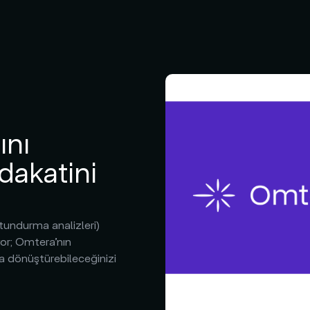
ını
dakatini
utundurma analizleri)
yor; Omtera’nın
aja dönüştürebileceğinizi