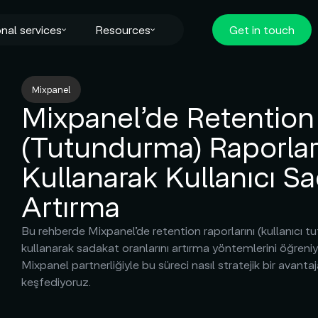
nal services
Resources
Get in touch
Mixpanel
Mixpanel’de Retention
(Tutundurma) Raporlar
Kullanarak Kullanıcı Sa
Artırma
Bu rehberde Mixpanel’de retention raporlarını (kullanıcı t
kullanarak sadakat oranlarını artırma yöntemlerini öğreni
Mixpanel partnerliğiyle bu süreci nasıl stratejik bir avant
keşfediyoruz.