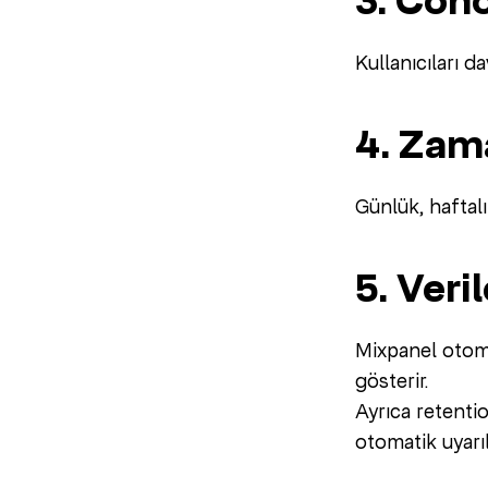
3. Coho
Kullanıcıları 
4. Zam
Günlük, haftal
5. Veri
Mixpanel otom
gösterir.
Ayrıca retent
otomatik uyarıl