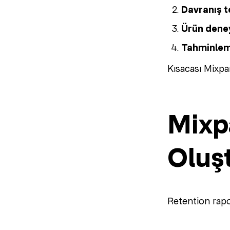
Davranış t
Ürün deney
Tahminlem
Kısacası Mixpan
Mixp
Oluş
Retention rapo