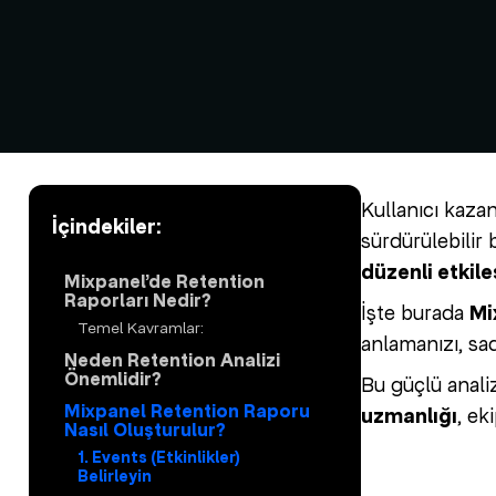
Kullanıcı kaz
İçindekiler:
sürdürülebilir 
düzenli etkil
Mixpanel’de Retention
Raporları Nedir?
İşte burada
Mi
Temel Kavramlar:
anlamanızı, sa
Neden Retention Analizi
Önemlidir?
Bu güçlü anali
Mixpanel Retention Raporu
uzmanlığı
, ek
Nasıl Oluşturulur?
1. Events (Etkinlikler)
Belirleyin