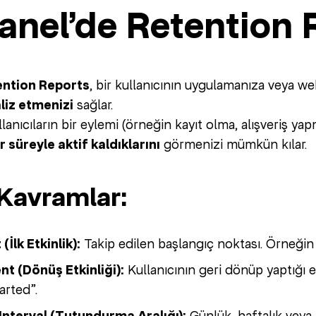
anel’de Retention R
ntion Reports
, bir kullanıcının uygulamanıza veya w
liz etmenizi
sağlar.
llanıcıların bir eylemi (örneğin kayıt olma, alışveriş y
 süreyle aktif kaldıklarını
görmenizi mümkün kılar.
Kavramlar:
(İlk Etkinlik):
Takip edilen başlangıç noktası. Örneğin
nt (Dönüş Etkinliği):
Kullanıcının geri dönüp yaptığı
arted”.
Günlük, haftalık veya a