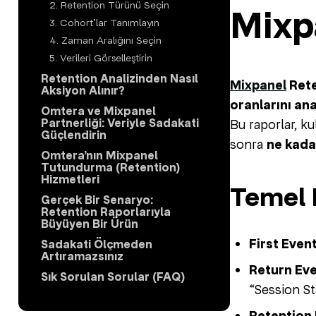
2. Retention Türünü Seçin
Mixp
3. Cohort’lar Tanımlayın
4. Zaman Aralığını Seçin
5. Verileri Görselleştirin
Retention Analizinden Nasıl
Mixpanel
Rete
Aksiyon Alınır?
oranlarını ana
Omtera ve Mixpanel
Partnerliği: Veriyle Sadakati
Bu raporlar, ku
Güçlendirin
sonra
ne kadar
Omtera’nın Mixpanel
Tutundurma (Retention)
Hizmetleri
Temel 
Gerçek Bir Senaryo:
Retention Raporlarıyla
Büyüyen Bir Ürün
First Event 
Sadakati Ölçmeden
Artıramazsınız
Return Eve
Sık Sorulan Sorular (FAQ)
“Session St