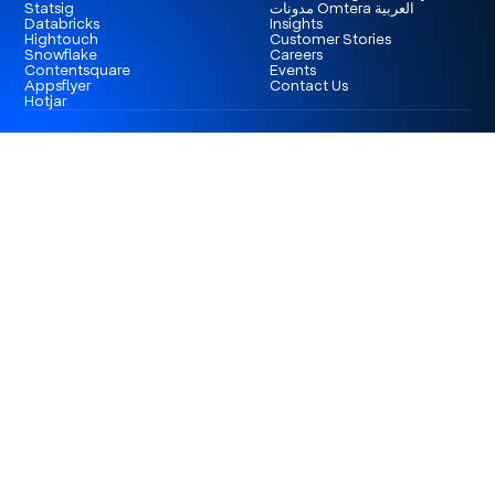
Statsig
مدونات Omtera العربية
Databricks
Insights
Hightouch
Customer Stories
Snowflake
Careers
Contentsquare
Events
Appsflyer
Contact Us
Hotjar
London
3rd Floor 86-90 Paul Street, EC2A 4NE, London,
United Kingdom
Istanbul
Levent 199, Esentepe Mah. Büyükdere Cad. No: 199/6
Levent, Şişli, İstanbul, Turkey
Dubai
Business Center 1, M Floor, The Meydan Hotel, Nad Al