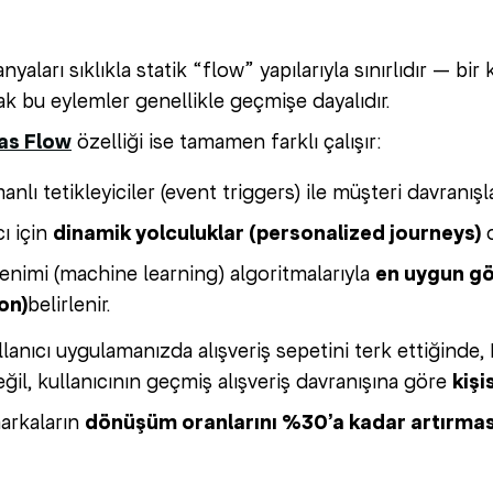
aları sıklıkla statik “flow” yapılarıyla sınırlıdır — bir
ak bu eylemler genellikle geçmişe dayalıdır.
as Flow
özelliği ise tamamen farklı çalışır:
lı tetikleyiciler (event triggers) ile müşteri davranışlar
cı için
dinamik yolculuklar (personalized journeys)
o
nimi (machine learning) algoritmalarıyla
en uygun g
on)
belirlenir.
lanıcı uygulamanızda alışveriş sepetini terk ettiğinde,
ğil, kullanıcının geçmiş alışveriş davranışına göre
kişi
arkaların
dönüşüm oranlarını %30’a kadar artırma