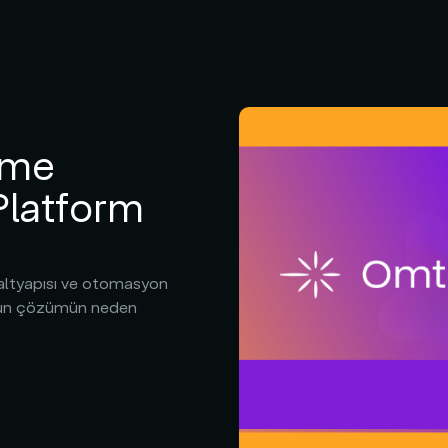
üme
Platform
 altyapısı ve otomasyon
uygun çözümün neden