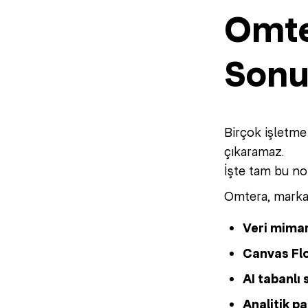
Omte
Sonu
Birçok işletme
çıkaramaz.
İşte tam bu n
Omtera, marka
Veri mimar
Canvas Fl
AI tabanlı
Analitik p