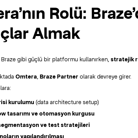
ra’nın Rolü: Braze
çlar Almak
 Braze gibi güçlü bir platformu kullanırken,
stratejik 
oktada
Omtera
,
Braze Partner
olarak devreye girer.
lara:
isi kurulumu
(data architecture setup)
ow tasarımı ve otomasyon kurgusu
 segmentasyon ve test stratejileri
anoların yapılandırılması