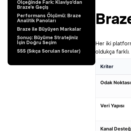
Ölçeğinde Fark: Klaviyo’dan
Braze’e Geçiş
Braze
Performans Ölçümü: Braze
Analitik Panoları
Braze ile Büyüyen Markalar
Sonuç: Büyüme Stratejiniz
İçin Doğru Seçim
Her iki platfo
SSS (Sıkça Sorulan Sorular)
oldukça farklı.
Kriter
Odak Noktası
Veri Yapısı
Kanal Desteğ