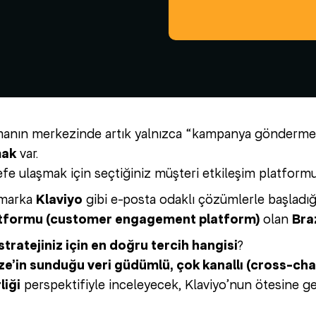
amanın merkezinde artık yalnızca “kampanya gönderme
mak
var.
e ulaşmak için seçtiğiniz müşteri etkileşim platformu 
 marka
Klaviyo
gibi e-posta odaklı çözümlerle başladığ
latformu (customer engagement platform)
olan
Bra
tratejiniz için en doğru tercih hangisi
?
ze’in sunduğu veri güdümlü, çok kanallı (cross-ch
liği
perspektifiyle inceleyecek, Klaviyo’nun ötesine ge