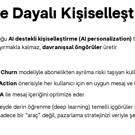
e Dayalı Kişiselleş
uğu
AI destekli kişiselleştirme (AI personalization)
t
yırmakla kalmaz,
davranışsal öngörüler
üretir.
 Churn
modeliyle abonelikten ayrılma riski taşıyan kulla
Action
önerisiyle her kullanıcı için en uygun mesaj ve
QA
ile mesaj içeriğini optimize eder.
eyde derin öğrenme (deep learning) temelli içgörüler
dece bir “araç” değil, pazarlama stratejinizi veriyle ş