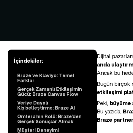
Dijital pazarl
İçindekiler:
anda ulaştır
Ancak bu hedef
Braze ve Klaviyo: Temel
Farklar
Bugün birçok
Gerçek Zamanlı Etkileşimin
etkileşimi p
Gücü: Braze Canvas Flow
Peki,
büyüme s
Veriye Dayalı
Kişiselleştirme: Braze AI
Bu yazıda,
Bra
Omtera’nın Rolü: Braze’den
Braze partner
Gerçek Sonuçlar Almak
Müşteri Deneyimi