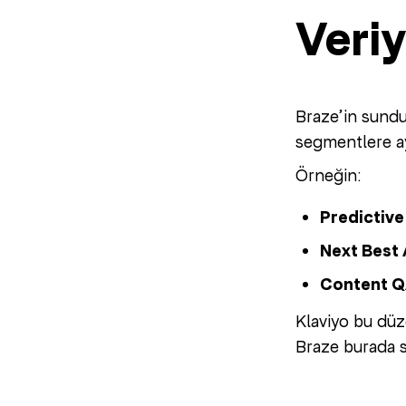
Veriy
Braze’in sund
segmentlere a
Örneğin:
Predictive
Next Best 
Content 
Klaviyo bu düz
Braze burada sa