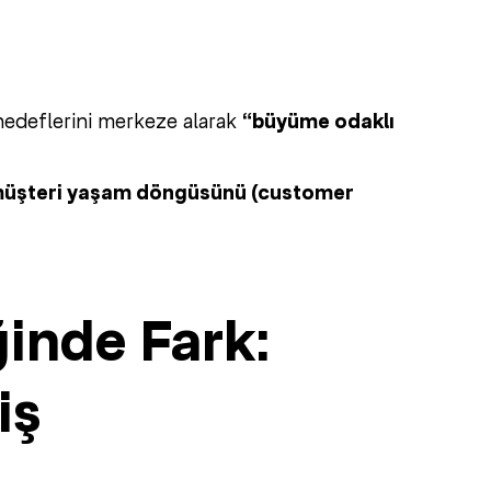
hedeflerini merkeze alarak
“büyüme odaklı
üşteri yaşam döngüsünü (customer
inde Fark:
iş