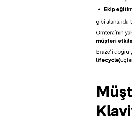
Ekip eğitim
gibi alanlarda
Omtera’nın yak
müşteri etkil
Braze’i doğru 
lifecycle)
uçta
Müşt
Klavi