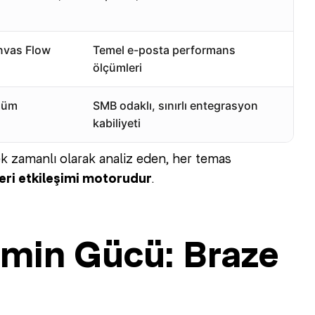
anvas Flow
Temel e-posta performans
ölçümleri
özüm
SMB odaklı, sınırlı entegrasyon
kabiliyeti
çek zamanlı olarak analiz eden, her temas
ri etkileşimi motorudur
.
imin Gücü: Braze