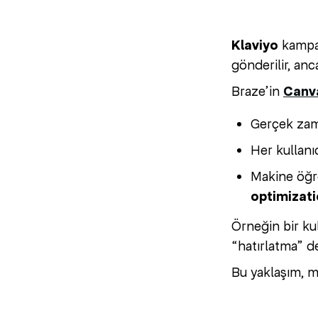
Klaviyo
kampany
gönderilir, anc
Braze’in
Canv
Gerçek zaman
Her kullanı
Makine öğre
optimizati
Örneğin bir kul
“hatırlatma” de
Bu yaklaşım, m