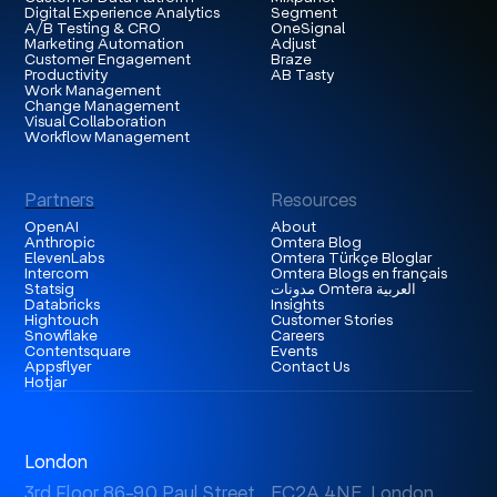
Digital Experience Analytics
Segment
A/B Testing & CRO
OneSignal
Marketing Automation
Adjust
Customer Engagement
Braze
Productivity
AB Tasty
Work Management
Change Management
Visual Collaboration
Workflow Management
Partners
Resources
OpenAI
About
Anthropic
Omtera Blog
ElevenLabs
Omtera Türkçe Bloglar
Intercom
Omtera Blogs en français
Statsig
مدونات Omtera العربية
Databricks
Insights
Hightouch
Customer Stories
Snowflake
Careers
Contentsquare
Events
Appsflyer
Contact Us
Hotjar
London
3rd Floor 86-90 Paul Street, EC2A 4NE, London,