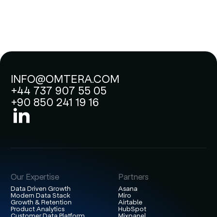
INFO@OMTERA.COM
+44 737 907 55 05
+90 850 241 19 16
Our Expertise
Partners
Data Driven Growth
Asana
Modern Data Stack
Miro
Growth & Retention
Airtable
Product Analytics
HubSpot
Customer Data Platform
Mixpanel