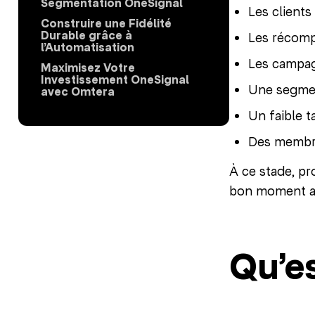
Segmentation OneSignal
Les clients
Construire une Fidélité
Durable grâce à
Les récomp
l’Automatisation
Les campag
Maximisez Votre
Investissement OneSignal
Une segmen
avec Omtera
Un faible t
Des membre
À ce stade, pr
bon moment afin
Qu’e