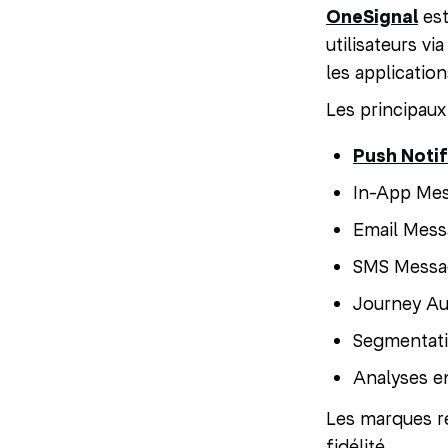
OneSignal
est
utilisateurs v
les applicatio
Les principau
Push Notif
In-App Me
Email Mess
SMS Messa
Journey A
Segmentatio
Analyses e
Les marques re
fidélité.