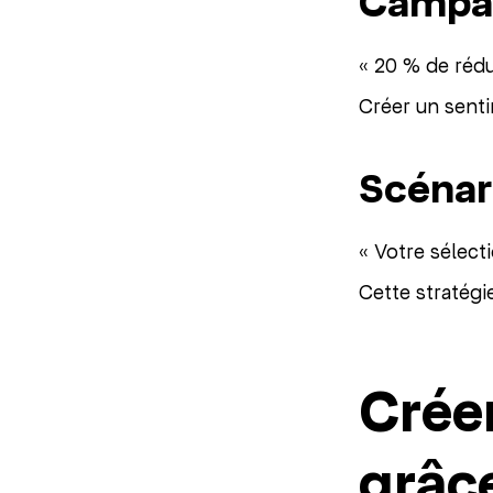
Campag
« 20 % de rédu
Créer un sent
Scénar
« Votre sélect
Cette stratégi
Crée
grâc