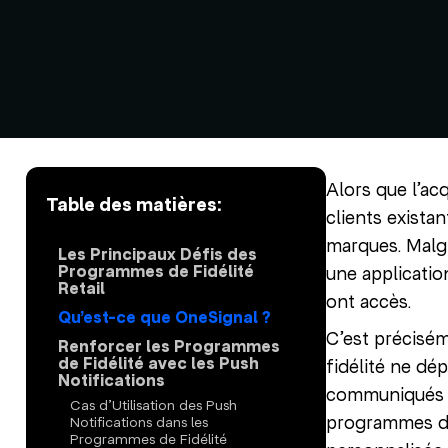
Alors que l’acq
Table des matières:
clients exista
marques. Malgr
Les Principaux Défis des
Programmes de Fidélité
une applicatio
Retail
ont accès.
Qu’est-ce que OneSignal ?
C’est précisé
Renforcer les Programmes
de Fidélité avec les Push
fidélité ne d
Notifications
communiqués a
Cas d’Utilisation des Push
programmes de
Notifications dans les
Programmes de Fidélité