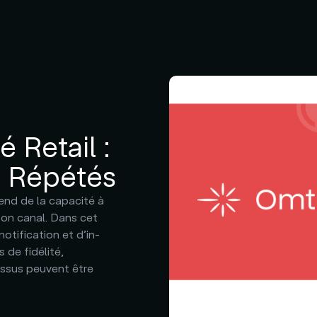
 Retail :
 Répétés
end de la capacité à
on canal. Dans cet
otification et d’in-
de fidélité,
ssus peuvent être