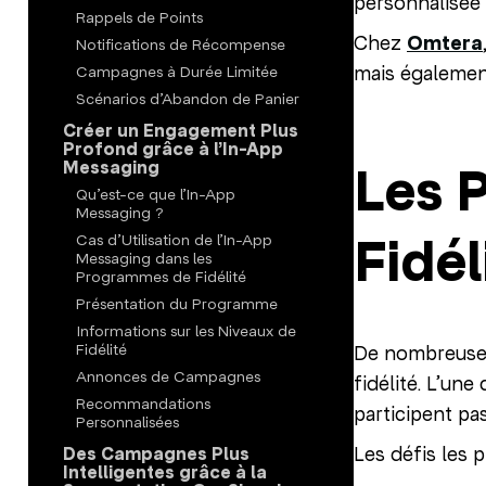
personnalisée 
Rappels de Points
Chez
Omtera
Notifications de Récompense
mais également
Campagnes à Durée Limitée
Scénarios d’Abandon de Panier
Créer un Engagement Plus
Profond grâce à l’In-App
Les 
Messaging
Qu’est-ce que l’In-App
Messaging ?
Fidél
Cas d’Utilisation de l’In-App
Messaging dans les
Programmes de Fidélité
Présentation du Programme
Informations sur les Niveaux de
Fidélité
De nombreuses 
Annonces de Campagnes
fidélité. L’un
Recommandations
participent pa
Personnalisées
Les défis les p
Des Campagnes Plus
Intelligentes grâce à la