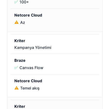
✅
100+
⚠️
Az
Kampanya Yönetimi
✅
Canvas Flow
⚠️
Temel akış