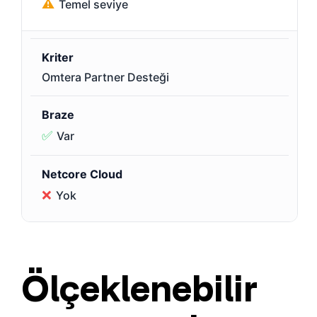
⚠️
Temel seviye
Omtera Partner Desteği
✅
Var
❌
Yok
Ölçeklenebilir