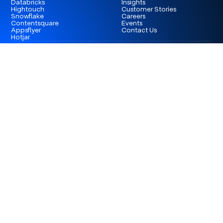
Databricks
Insights
Hightouch
Customer Stories
Snowflake
Careers
Contentsquare
Events
Appsflyer
Contact Us
Hotjar
London
3rd Floor 86-90 Paul Street, EC2A 4NE, London,
United Kingdom
Istanbul
Levent 199, Esentepe Mah. Büyükdere Cad. No: 199/6
Levent, Şişli, İstanbul, Turkey
Dubai
Business Center 1, M Floor, The Meydan Hotel, Nad Al
Sheba, Dubai, U.A.E.