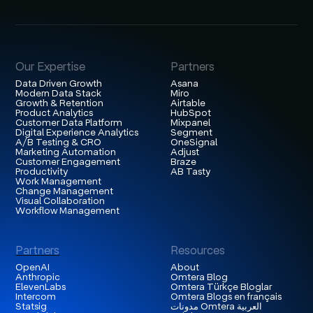
Our Expertise
Partners
Data Driven Growth
Asana
Modern Data Stack
Miro
Growth & Retention
Airtable
Product Analytics
HubSpot
Customer Data Platform
Mixpanel
Digital Experience Analytics
Segment
A/B Testing & CRO
OneSignal
Marketing Automation
Adjust
Customer Engagement
Braze
Productivity
AB Tasty
Work Management
Change Management
Visual Collaboration
Workflow Management
Partners
Resources
OpenAI
About
Anthropic
Omtera Blog
ElevenLabs
Omtera Türkçe Bloglar
Intercom
Omtera Blogs en français
Statsig
مدونات Omtera العربية